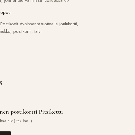
a, jota ei ole valmiissa tuotteessa 🙂
 loppu
:
Postikortit
Avainsanat tuotteelle
joulukortti
,
miukko
,
postikortti
,
talvi
s
nen postikortti Pitsikettu
ltää alv ( tax inc. )