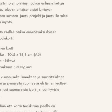
ttiin olen piirtänyt joukon erilaisia kettuja
ntuu olevan erilaiset visiot lumiukon
n suhteen .Jaettu projekti ja jaettu ilo tulee
en myötä.
tä itsellesi taikka annettavaksi iloisen
oulukortti.
en kortti
oko : 10,5 x 14,8 cm (A6)
 : kiiltävä
 paksuus : 300g/m2
 visuaaliselta ilmeeltään ja suunnittelultaan
ni ja painatettu suomessa eli tämän tuotteen
a tuet suomalaista työtä ja luot hyvälle
.
han että kortin teoskuvan päällä on