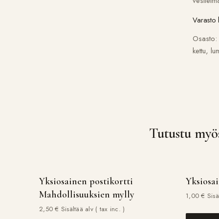
vesileim
Varasto
Osasto
kettu
,
lu
Tutustu myö
Yksiosainen postikortti
Yksiosai
Mahdollisuuksien mylly
1,00
€
Sisä
2,50
€
Sisältää alv ( tax inc. )