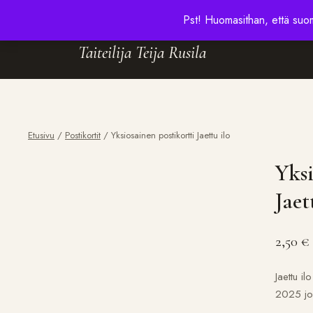
Pst! Huomasithan, että suome
Taiteilija Teija Rusila
Etusivu
/
Postikortit
/ Yksiosainen postikortti Jaettu ilo
Yksi
Jaet
2,50
€
Jaettu il
2025 joul