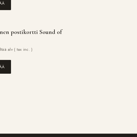
SÄÄ
nen postikortti Sound of
ltää alv ( tax inc. )
SÄÄ