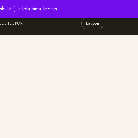
skulut :)
Piilota tämä ilmoitus
Ä
OSTOSKORI
Kauppa