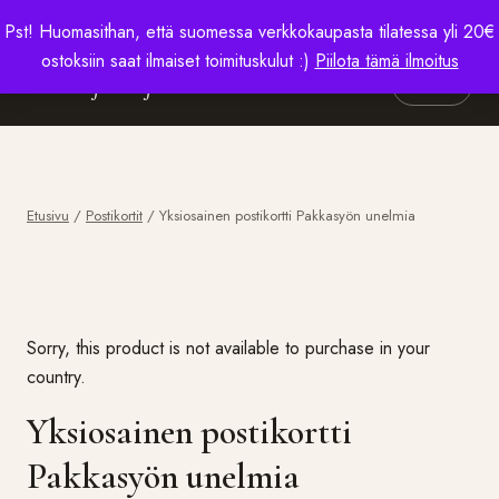
Yli 20€ tilauksiin ilmaiset toimituskulut Suomessa
Pst! Huomasithan, että suomessa verkkokaupasta tilatessa yli 20€
ostoksiin saat ilmaiset toimituskulut :)
Piilota tämä ilmoitus
Taiteilija Teija Rusila
Kauppa
Etusivu
/
Postikortit
/ Yksiosainen postikortti Pakkasyön unelmia
Sorry, this product is not available to purchase in your
country.
Yksiosainen postikortti
Pakkasyön unelmia