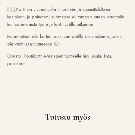
🇫🇮Kortti on visuaaliselta ilmeeltään ja suunnittelultaan
käsialaani ja painatettu suomessa eli tämän tuotteen ostamalla
tuet suomalaista työtä ja luot hyvälle jatkumon.
Huomioithan että kortin teoskuvan päällä on vesileima, jota ei
ole valmiissa tuotteessa 🙂
Osasto:
Postikortit
Avainsanat tuotteelle
hiiri
,
joulu
,
lintu
,
postikortti
Tutustu myös