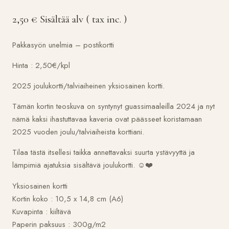
2,50
€
Sisältää alv ( tax inc. )
Pakkasyön unelmia – postikortti
Hinta : 2,50€/kpl
2025 joulukortti/talviaiheinen yksiosainen kortti.
Tämän kortin teoskuva on syntynyt guassimaaleilla 2024 ja nyt
nämä kaksi ihastuttavaa kaveria ovat päässeet koristamaan
2025 vuoden joulu/talviaiheista korttiani.
Tilaa tästä itsellesi taikka annettavaksi suurta ystävyyttä ja
lämpimiä ajatuksia sisältävä joulukortti. ☺️❤️
Yksiosainen kortti
Kortin koko : 10,5 x 14,8 cm (A6)
Kuvapinta : kiiltävä
Paperin paksuus : 300g/m2